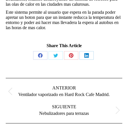
las olas de calor en las ciudades mas calurosas.
Este sistema permite al usuario que espera en la parada poder
apretar un boton para que un instante reducca la temperatura del
entorno y poder asi hacer mas llevadera la espera al autobus en
las horas de mas calor.
Share This Article
Share
Share
Share
Share
on
on
on
on
Facebook
Twitter
Pinterest
LinkedIn
Navegación
entre
ANTERIOR
publicaciones
Publicación
Ventilador vaporizado en Hard Rock Cafe Madrid.
anterior:
SIGUIENTE
Publicación
Nebulizadores para terrazas
siguiente: