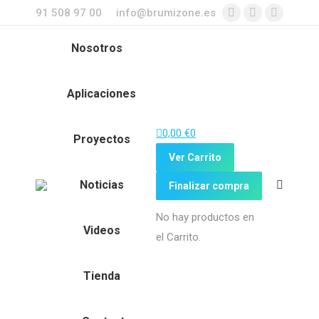
91 508 97 00
info@brumizone.es
Facebook
Twitter
YouTube
page
page
page
Nosotros
opens
opens
opens
in
in
in
Aplicaciones
new
new
new
window
window
window
0,00
€
0
Proyectos
Ver Carrito
Noticias
Finalizar compra
Buscar:
No hay productos en
Videos
el Carrito.
Tienda