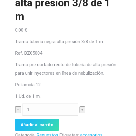
alta presión 3/8 de 1
m
0,00
€
Tramo tubería negra alta presión 3/8 de 1 m.
Ref. BZ05004
Tramo pre cortado recto de tubería de alta presión
para unir inyectores en línea de nebulización.
Poliamida 12.
1 Ud. de 1 m.
Tramo
﹣
﹢
tubería
negra
Añadir al carrito
alta
Categoría:
Repuestos
Etiquetas:
accesorios