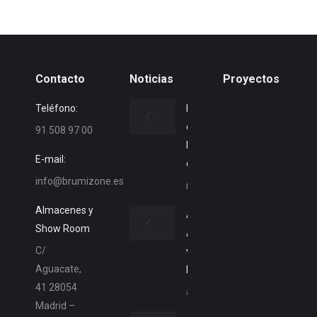
Contacto
Noticias
Proyectos
Teléfono:
Mantenimiento
de
91 508 97 00
Nebulizadores
E-mail:
con Guia.
info@brumizone.es
mayo 3, 2018
Almacenes y
Aire
Show Room
Acondicionado
C/
vs
Aguacate,
Nebulizadores
41 28054
abril 30, 2018
Madrid –