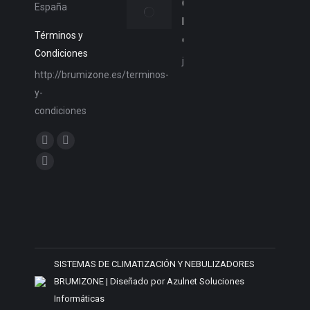
Consejos de
España
Nebulizadores
Términos y
de Agua
Condiciones
julio 27, 2017
http://brumizone.es/terminos-
y-
condiciones
Encuéntranos en:
Facebook
Twitter
page
page
YouTube
opens
opens
page
in
in
opens
new
new
in
window
window
new
window
SISTEMAS DE CLIMATIZACIÓN Y NEBULIZADORES
BRUMIZONE | Diseñado por Azulnet Soluciones
Informáticas