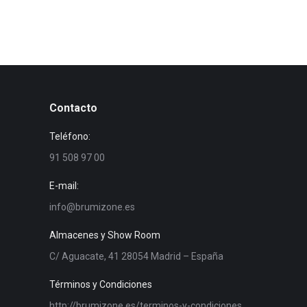
Contacto
Teléfono:
91 508 97 00
E-mail:
info@brumizone.es
Almacenes y Show Room
C/ Aguacate, 41 28054 Madrid – España
Términos y Condiciones
http://brumizone.es/terminos-y-condiciones