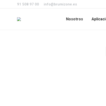
91 508 97 00
info@brumizone.es
Nosotros
Aplicac