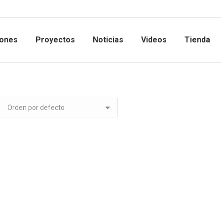
iones
Proyectos
Noticias
Videos
Tienda
Codo 1/4 unión tubo
Codo 3/8 unión
0,00
€
0,00
€