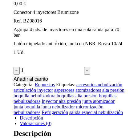
0,00
€
Conector 4 inyectores Brumizone
Ref. BZ08016
Agrupa 4 uds. de inyectores en una sola salida para 70
bar.
Latón niquelado anti óxido, junta en NBR. Rosca 10/24
1 Ud.
Conector
﹣
﹢
para
Añadir al carrito
4
Categoría:
Repuestos
Etiquetas:
accesorios nebulización
inyectores
articulación inyector
aspersores
atomizadores alta presión
cantidad
boquilla nebulizadora
boquillas alta presión
boquillas
nebulizadoras
Inyector alta presión
junta atomizador
junta boquilla
junta nebulizador
micronización
nebulizadores
Refrigeración
salida especial nebulización
Descripción
Valoraciones (0)
Descripción