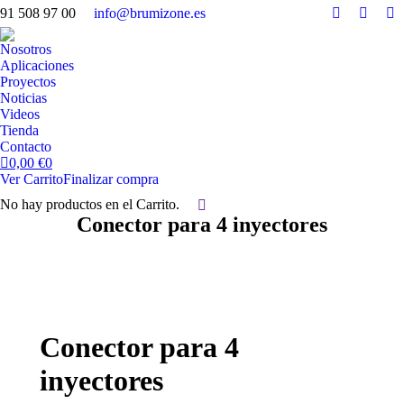
91 508 97 00
info@brumizone.es
Facebook
Twitter
Y
page
page
pa
Nosotros
opens
opens
op
Aplicaciones
in
in
in
Proyectos
Noticias
new
new
n
Videos
window
windo
w
Tienda
Contacto
0,00
€
0
Ver Carrito
Finalizar compra
No hay productos en el Carrito.
Buscar:
Conector para 4 inyectores
Conector para 4
inyectores